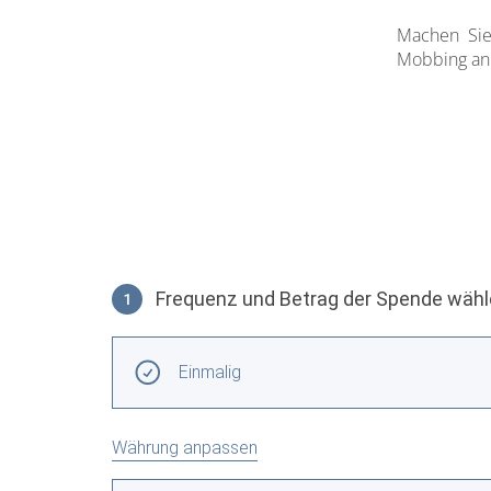
Machen Sie 
Mobbing an
Frequenz und Betrag der Spende wäh
1
Frequenz und Betrag der Spende wählen
Wiederkehrende Intervalle
Einmalig
Währung anpassen