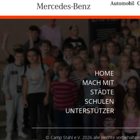
HOME
MACH MIT
STÄDTE
SCHULEN
UNTERSTÜTZER
© Camp Stahl e.V. 2026 alle Rechte vorbehalten: