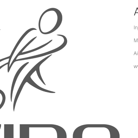
I
M
Ai
w