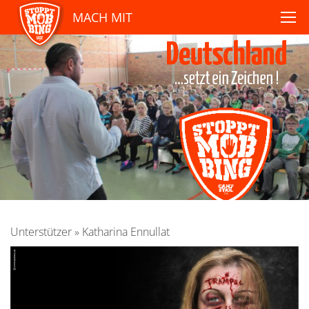
MACH MIT
Unterstützer
»
Katharina Ennullat